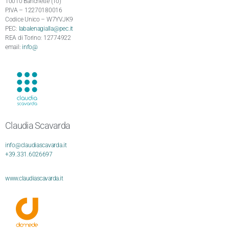
10010 Banchette (To)
P.IVA – 12270180016
Codice Unico – W7YVJK9
PEC:
labalenagialla@pec.it
REA di Torino: 12774922
email:
info@
Claudia Scavarda
info@claudiascavarda.it
+39.331.6026697
www.claudiascavarda.it