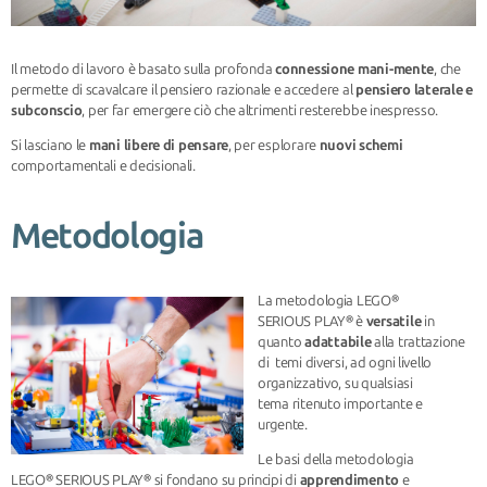
Il metodo di lavoro è basato sulla profonda
connessione mani-mente
, che
permette di scavalcare il pensiero razionale e accedere al
pensiero laterale e
subconscio
, per far emergere ciò che altrimenti resterebbe inespresso.
Si lasciano le
mani libere di pensare
, per esplorare
nuovi schemi
comportamentali e decisionali.
Metodologia
La metodologia LEGO®
SERIOUS PLAY® è
versatile
in
quanto
adattabile
alla trattazione
di temi diversi, ad ogni livello
organizzativo, su qualsiasi
tema ritenuto importante e
urgente.
Le basi della metodologia
LEGO® SERIOUS PLAY® si fondano su principi di
apprendimento
e